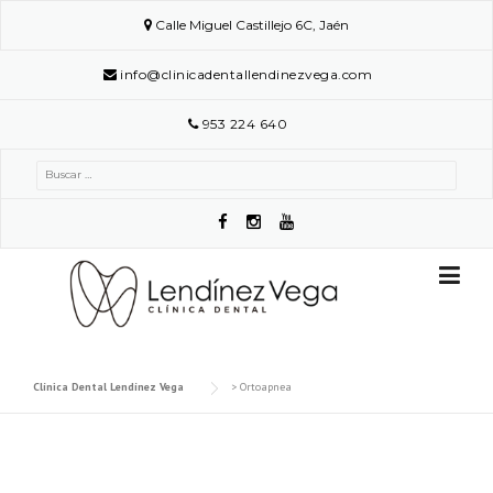
Skip
Calle Miguel Castillejo 6C, Jaén
to
content
info@clinicadentallendinezvega.com
953 224 640
Buscar:
Clínica Dental Lendínez Vega
>
Ortoapnea