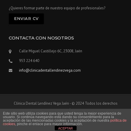
¿Quieres formar parte de nuestro equipo de profesionales?
ENVIAR CV
CONTACTA CON NOSOTROS
Calle Miguel Castillejo 6C, 23008, Jaén
953 224 640
info@clinicadentallendinezvega.com
Clínica Dental Lendínez Vega Jaén - © 2024 Todos los derechos
reservados
Este sitio web utiliza cookies para que usted tenga la mejor experiencia de
usuario. Si continúa navegando está dando su consentimiento para la
aceptación de las mencionadas cookies y la aceptación de nuestra
política de
Aviso legal
Política de privacidad
cookies
, pinche el enlace para mayor información.
ACEPTAR