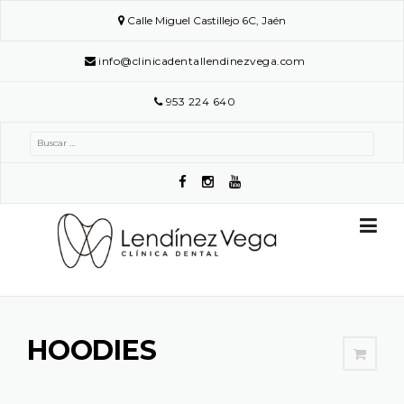
Skip
Calle Miguel Castillejo 6C, Jaén
to
content
info@clinicadentallendinezvega.com
953 224 640
Buscar:
HOODIES