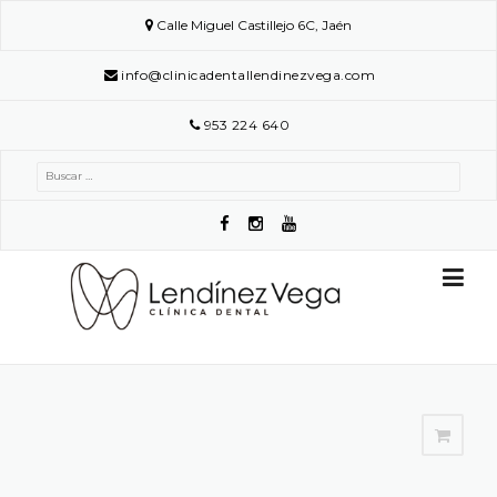
Skip
Calle Miguel Castillejo 6C, Jaén
to
content
info@clinicadentallendinezvega.com
953 224 640
Buscar: