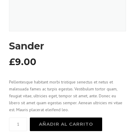
Sander
£
9.00
Pellentesque habitant morbi tristique senectus et netus et
malesuada fames ac turpis egestas. Vestibulum tortor quam,
feugiat vitae, ultricies eget, tempor sit amet, ante. Donec eu
libero sit amet quam egestas semper. Aenean ultricies mi vitae
est. Mauris placerat eleifend leo.
Sander
AÑADIR AL CARRITO
cantidad