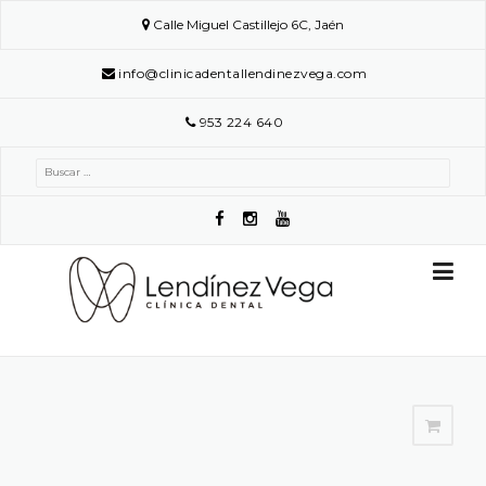
Skip
Calle Miguel Castillejo 6C, Jaén
to
content
info@clinicadentallendinezvega.com
953 224 640
Buscar: