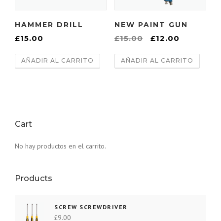
i
a
n
l
HAMMER DRILL
NEW PAINT GUN
a
e
E
E
£
15.00
£
15.00
£
12.00
l
s
l
l
e
:
AÑADIR AL CARRITO
AÑADIR AL CARRITO
p
p
r
£
r
r
a
1
e
e
:
2
c
c
£
.
i
i
1
0
o
o
Cart
5
0
o
a
.
.
No hay productos en el carrito.
r
c
0
i
t
0
g
u
.
Products
i
a
n
l
SCREW SCREWDRIVER
a
e
£
9.00