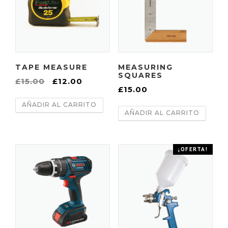
TAPE MEASURE
MEASURING
SQUARES
E
E
£
15.00
£
12.00
£
15.00
l
l
AÑADIR AL CARRITO
p
p
AÑADIR AL CARRITO
r
r
e
e
c
c
¡OFERTA!
i
i
o
o
o
a
r
c
i
t
g
u