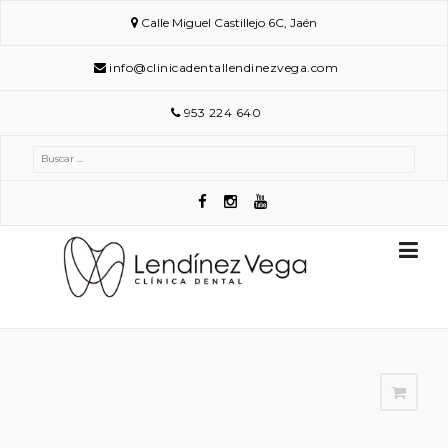
Skip
Calle Miguel Castillejo 6C, Jaén
to
content
info@clinicadentallendinezvega.com
953 224 640
Buscar: