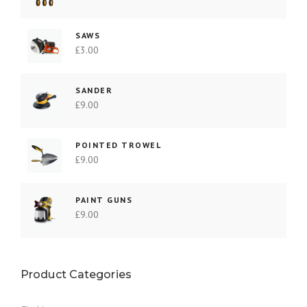
l
s
e
:
r
£
SAWS
£
3.00
a
1
:
2
£
.
SANDER
1
0
£
9.00
5
0
.
.
POINTED TROWEL
0
£
9.00
0
.
PAINT GUNS
£
9.00
Product Categories