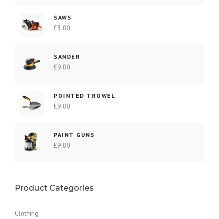
e
:
r
£
SAWS
£
3.00
a
1
:
2
£
.
SANDER
1
0
£
9.00
5
0
.
.
POINTED TROWEL
0
£
9.00
0
.
PAINT GUNS
£
9.00
Product Categories
Clothing