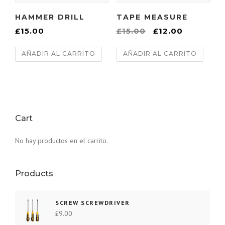
i
a
HAMMER DRILL
TAPE MEASURE
n
l
E
E
a
e
£
15.00
£
15.00
£
12.00
l
l
l
s
AÑADIR AL CARRITO
AÑADIR AL CARRITO
p
p
e
:
r
r
r
£
e
e
a
1
c
c
:
2
i
i
£
.
o
o
Cart
1
0
o
a
5
0
No hay productos en el carrito.
r
c
.
.
i
t
0
g
u
0
Products
i
a
.
n
l
SCREW SCREWDRIVER
a
e
£
9.00
l
s