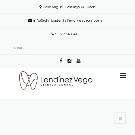
Skip
Calle Miguel Castillejo 6C, Jaén
to
content
info@clinicadentallendinezvega.com
953 224 640
Buscar: