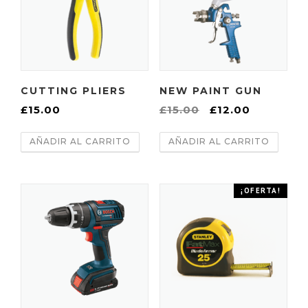
CUTTING PLIERS
NEW PAINT GUN
E
E
£
15.00
£
15.00
£
12.00
l
l
AÑADIR AL CARRITO
AÑADIR AL CARRITO
p
p
r
r
e
e
¡OFERTA!
c
c
i
i
o
o
o
a
r
c
i
t
g
u